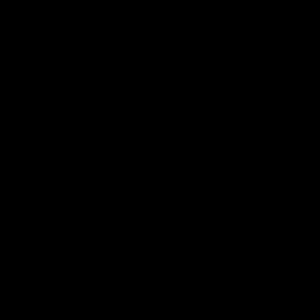
y
ng
—
ng
t
ổng
nạn