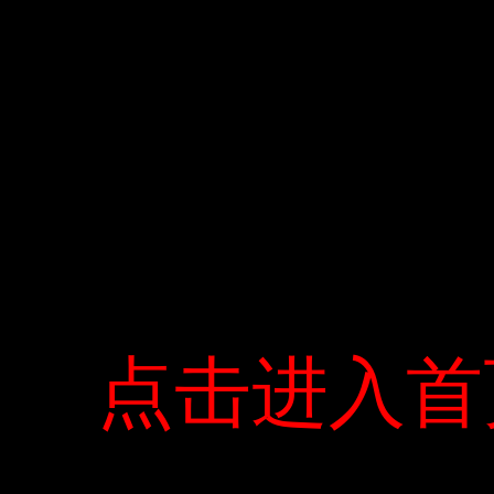
vỡ, chúng sẽ rơi xuống trái đất và trở thành thiên
thạch. Theo Fee, thiên thạch trong sự cố ngày 15/10
có thể đã va vào phía bắc sông Innoko và bị tuyết
vùi lấp.
An Khang (theo báo “Newsweek”)
Filed under:
Giới sao
Previous
Next
点击进入首
点击进入首
No comment yet, add your voice below!
Add a Comment