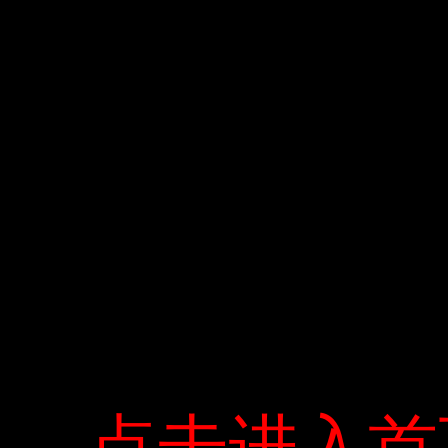
Falcon 9.
Doãn Dương (theo Space)
Filed under:
Giới sao
点击进入首
点击进入首
Previous
Next