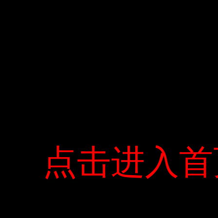
nhưng tất cả các dấu hiệu đều chỉ ra rằng tia sét ở
tầng trên khí quyển là bất thường. Chúng phát ra một
lượng lớn hydro và xuất hiện trong tia chớp ở độ cao
ab trong đám mây Sao Mộc. 300 km trên nó là quá
cao đối với sét thông thường.
“Miễn là Juno ở gần sao Mộc, chúng tôi sẽ tiếp tục
tìm kiếm dấu hiệu của các yêu tinh khác và Sprite.
Bây giờ chúng tôi biết mình cần gì, vì vậy chúng tôi sẽ
tìm thấy nó trên sao Mộc và các hành tinh khác dễ
dàng hơn. Trái đất sẽ giúp chúng tôi nhiều hơn. Giles
点击进入首
点击进入首
giải thích: “Hoạt động điện trong khí quyển của các
hành tinh. “
Filed under:
Giới sao