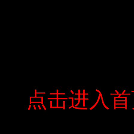
tìm thấy, “Chur nói thêm. ——Trước đó, các nhà khảo
cổ học Israel đã phát hiện ra đồng tiền vàng lần cuối
cùng kể từ thời Fatimid (tức là ngay sau chiến tranh,
năm 1967). Israel đang tranh chấp kiểm soát Đông
Jerusalem từ Jordan.
Filed under:
Giới sao
Previous
Next
点击进入首
点击进入首
No comment yet, add your voice below!
Add a Comment