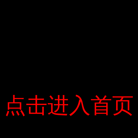
Thanh Thức (thứ ba từ phải qua) cùng các đồng nghiệp và cầu thủ
n Hậu, Thành Chung, Tấn Trường (áo đỏ) Đào tạo cơ bản. Nhiếp
点击进入首页
点击进入首页