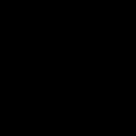
ại
ến
ng
ộ.
Next