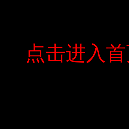
>> Xem thêm:
Diệu Ngọc: “Tuổi tác không phải là trở ngại của tôi khi
đến với Hoa hậu Thế giới” — Tâm Giao
点击进入首
点击进入首
Filed under:
Giới sao
Previous
Next
No comment yet, add your voice below!
Add a Comment