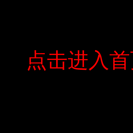
luôn ủng hộ hình ảnh của Công Lí, cô cũng giữ mối
quan hệ tốt đẹp với vợ cũ và con riêng của bạn trai.
Trước Ngọc Hà, Công Lý từng có hai đời vợ và người
vợ thứ hai là MC Thảo Vân .
Nôngc Hà kém Công Lý 15 tuổi, lọt vào top 10 Hoa
khôi Du lịch 2008. Cô hiện là phóng viên mảng văn
点击进入首
点击进入首
hóa – giải trí, được các báo điện tử dẫn lại.
Ngọc Hà kém Công Lý 15 tuổi Nhiều tuổi, cô từng lọt
vào top 10 Hoa khôi Du lịch 2008. Cô hiện là phóng
viên giải trí của một tờ báo điện tử Văn hóa – Chuyện
của năm 2018. Video: Trần Huân-Đức Trí .
Hiểu Nhân ( Ảnh: Mạnh Bi)
Filed under:
Giới sao