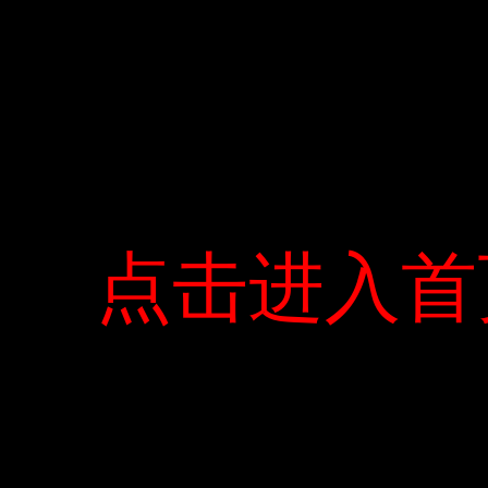
những người xung quanh phải sống cuộc sống của
riêng họ. Cô ấy sợ làm phiền bạn bè của mình, vì vậy
cô ấy hiếm khi mời người khác ăn chay.
Angela Phương Trinh và dàn sao thảm đỏ Tuần lễ thời
trang. , Làm giảm cơn nóng giận và ngộ ra nhiều thứ.
Sức khỏe của tôi tốt hơn trước. Mẹ nấu đồ chay rất
ngon nên tôi ăn cả ngày không biết chán. Tôi sẽ ăn
点击进入首
点击进入首
chay. ”, Phương Trinh nói.
Filed under:
Giới sao
Previous
Next