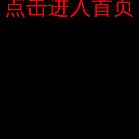
点击进入首页
点击进入首页
 giành chức vô địch Hoa hậu Hoàn vũ 2015, và cuối cùng lọt vào
c trường bắt buộc được đánh dấu
*