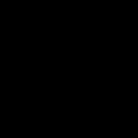
bet365_ không vào được bet365