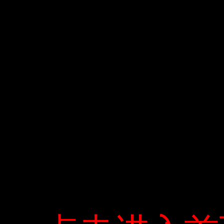
tại TP.HCM.
Trong buổi từ thiện, nhà tài trợ đã trao tặng hai bộ
dây chuyền ngọc trai cho ĐCSVN. Cô đã đấu giá
được 270 triệu đồng để giúp quỹ.
Hình ảnh: Anh Tuấn
>> Tìm hiểu thêm
Việt Trinh trình diễn thời trang đầu tay
Tam giao
Filed under:
Giới sao