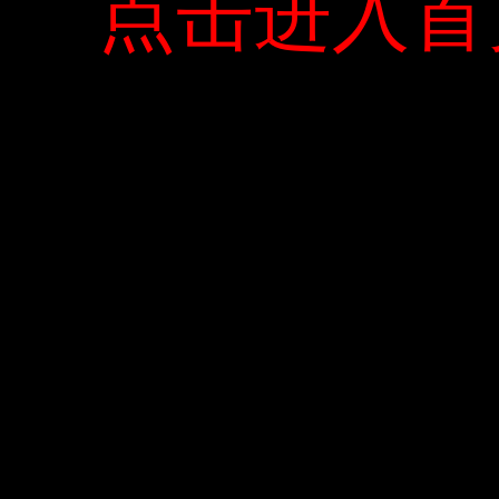
点击进入首
点击进入首
Previous
Next
No comment yet, add your voice below!
Add a Comment
Email của bạn sẽ không được hiển thị công khai.
Các trường bắt
buộc được đánh dấu
*
COMMENT *
NAME