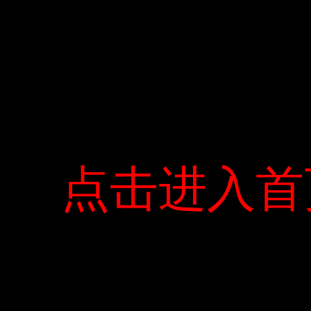
xác nhận đang ở Mỹ cùng con gái nuôi Jacky
(Jacky). Sống chung với bạn trai Nữ ca sĩ tiết lộ bạn
trai là người sống tình cảm, biết quan tâm và có trách
nhiệm với gia đình, vào dịp Valentine’s Day 2018,
Thanh Thảo đã phát hành album “Tình yêu của em
cho anh .
* Thanh Thảo và người yêu
点击进入首
点击进入首
Vân An
Filed under:
Giới sao
Previous
Next