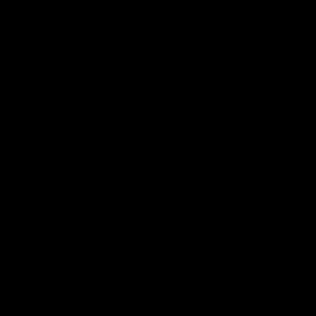
Cô
nói
ng,