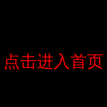
La loutre) Nhận thấy rái cá là động vật quý và phải được bảo vệ ư
o vườn thú và vườn bách thảo ở Sài Gòn.
(phải) trong nhà. Ảnh: Hình ảnh được cung cấp.
点击进入首页
点击进入首页
con trăn có kích thước bằng ngón tay để nâng nó lên. Một năm
Nhợt nhạt “một chút”, nhưng làm cho nhân viên của công ty sợ hã
ch thảo. Ca sĩ cũng có một sở thích cá cảnh. Ông hiện có 30 bể 
 sóng xanh. Nhiều bài hát của anh đã được công chúng đánh giá c
g (Lê Quang), Độc thân keo, Yêu trong mưa, Kip Chan (Nhạc Trung
13, Được cài đặt tại Hoa Kỳ. Ba năm sau, họ chào đón con trai 
hồng 10 tuổi và có bằng cử nhân tiếp thị và kinh doanh quốc tế tại