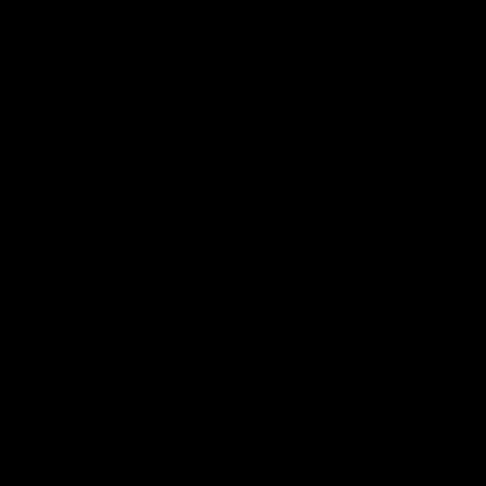
ã
 tư
cơ
ự
p
kể