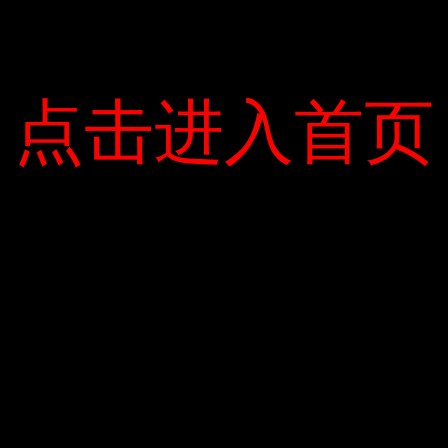
ại học, 113 viện nghiên cứu và 14 Phòng thí nghiệm trọng điểm 
 kết quả thu được, ông Vương Đình Huế cho biết có nhiều điều đ
ghệ đối với sự phát triển kinh tế vẫn còn rất nhỏ, không tương
点击进入首页
点击进入首页
y vọng Hà Nội sẽ trở thành mô hình hợp tác địa phương với Bộ K
iên cứu và ứng dụng.