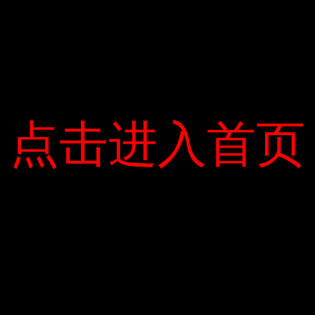
点击进入首页
点击进入首页
 lớn nhất thế giới, được sử dụng để cứu hộ khẩn cấp, phòng chốn
ác nhiệm vụ trên bộ và dưới nước khác nhau, như quản lý cháy rừng
 Boeing 737, sải cánh dài 38,8 m. Thủy phi cơ có trọng lượng c
iên tục khoảng 4.500 km. Nó có thể hút 12 tấn nước từ hồ hoặc đ
ể dập tắt khu rừng.