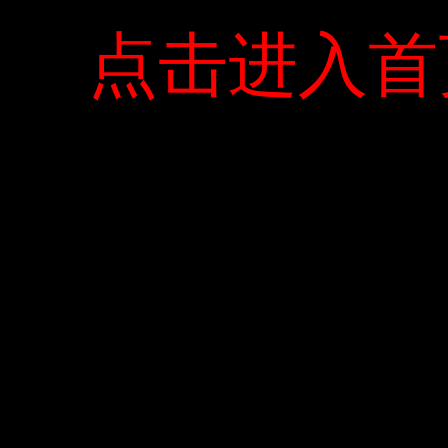
点击进入首
点击进入首
Previous
Next
No comment yet, add your voice below!
Add a Comment
Email của bạn sẽ không được hiển thị công khai.
Các trường bắt
buộc được đánh dấu
*
COMMENT *