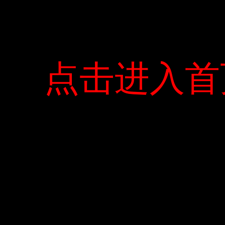
点击进入首
点击进入首
Trong nhiều năm, vì anh ta không thể nghe, anh ta
không bao giờ có thể thấy các tác phẩm trước đó
của mình nữa. Các nghệ sĩ Quang Thái, Hoàng Yến,
Hoàng Uan, Đào Mông Long, Song Kim rời đi. Anh
nghĩ đây là quy luật của cuộc sống. Nếu nghe tin này,
anh sẽ đến thắp hương và hẹn em đi. Một năm nọ, khi
tôi vô tình bật TV và thấy Trần Hạnh (Trần Hạnh)
được Thủ tướng trao tặng danh hiệu “Nghệ sĩ nhân
dân”, anh ấy đã cười suốt đêm thay vì chúc mừng