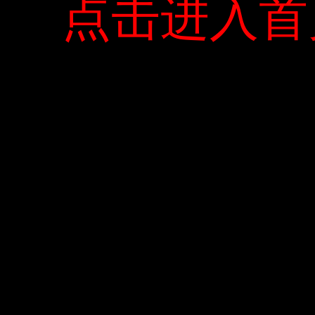
点击进入首
点击进入首
Kiểu tóc: Thanh Hue – Nhiếp ảnh: Kelvin Nguyễn,
Trang điểm: Dong Ruan, Tóc: Thanh Hue .
Tam Giao
Filed under:
Giới sao
Previous
Next
No comment yet, add your voice below!
Add a Comment
Email của bạn sẽ không được hiển thị công khai.
Các trường bắt