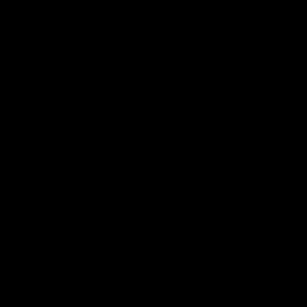
,
t
Lý
,
t