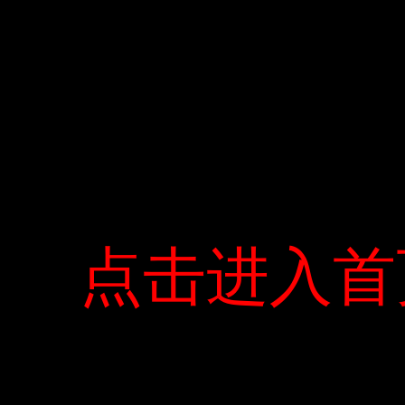
giúp máy tính nghiên cứu chức năng của thuốc.
点击进入首
点击进入首
An Khang (Theo “Science and Technology Daily”)
Filed under:
Giới sao
Previous
Next