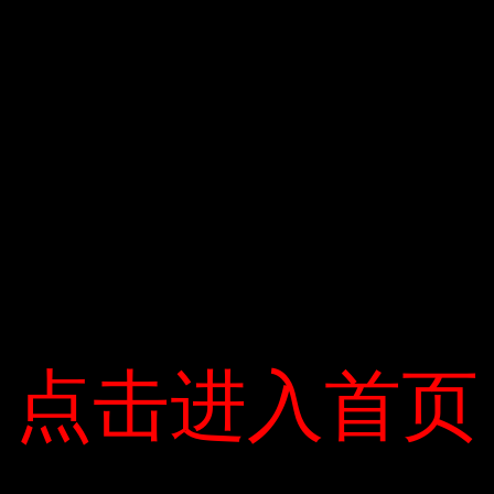
r phải xem rừng xung quanh ngôi làng của mình biến mất trong 
 đầu tiên trên thế giới chứng minh rằng gỗ cao su không phải là g
 có thể được ghi lại trong biên niên sử của lịch sử. — Báo cáo củ
g còn lại trong tiểu vùng sông Mê Kông. Chính phủ, doanh nghiệ
 nó cần được xác định rõ ràng về nước sạch, lưu trữ carbon, sức
 không khoan nhượng đối với các sản phẩm từ rừng bất hợp pháp
h: “Tương lai của rừng ở Tiểu vùng sông Mê Kông mở rộng. Trong
vật có xương sống và thực vật bậc cao đã được tìm thấy trong c
ằn, mà còn hàng trăm người trong số họ Hàng chục ngàn người cu
ng, bao gồm cả sông Mê Kông. Sông Mê Kông sản xuất hơn 4,5
点击进入首页
点击进入首页