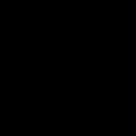
u
ển
ụ
ng
,