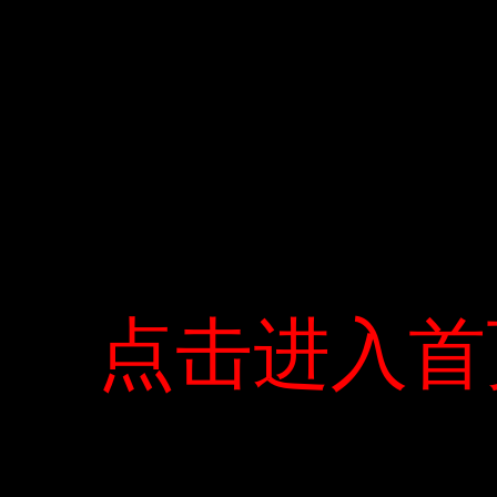
Ankang (CNN / Gobal News)
Filed under:
Giới sao
Previous
Next
点击进入首
点击进入首
No comment yet, add your voice below!
Add a Comment
Email của bạn sẽ không được hiển thị công khai.
Các trường bắt