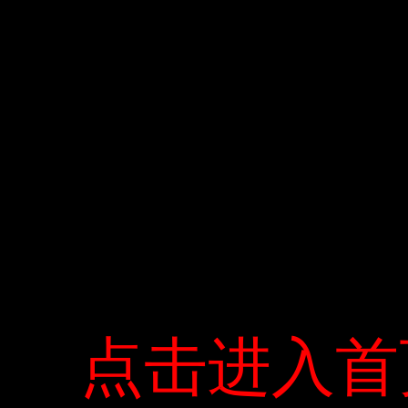
mẹ nên chú ý đến virus hợp bào hô hấp vì bệnh lây
lan nhanh. Vi rút lây lan qua các giọt nhỏ được chiếu
trong quá trình tiếp xúc. Vì vậy, trẻ nhà trẻ hầu như
dùng chung đồ ăn, dùng chung đồ chơi, tay chân bẩn,
không lành mạnh lây sang đồ đạc của trẻ khác dễ
dẫn đến lây lan dịch bệnh. Cho đến nay, vẫn chưa có
vắc xin phòng bệnh.
Theo các bác sĩ, khi bị nhiễm cúm, cảm lạnh hoặc
virus hợp bào hô hấp, cơ thể con người thường bị
nhiễm virus nặng. Nếu trẻ đến bệnh viện muộn sẽ dẫn
đến viêm phổi nếu không được cấp cứu kịp thời, nặng
hơn là nhiễm trùng huyết. Một số trường hợp nặng
点击进入首
点击进入首
cần can thiệp bằng khí dung, thở oxy và dùng kháng
sinh nặng.