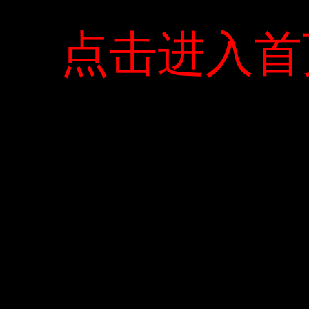
Nâng cao sức bền của cơ thể
点击进入首
点击进入首
– Ăn uống điều độ, nhất là rau xanh để cung cấp đủ
vitamin giúp cơ thể chống lại bệnh tật. Uống đủ nước
là cách bù đắp sự mất nước của da đối với hệ hô
hấp trong môi trường khô lạnh. Điều này cần được
ghi nhớ vì xu hướng chung là mọi người uống ít nước
hơn trong mùa lạnh. Sức đề kháng chung của cơ thể,
từ đó giảm nguy cơ mắc các bệnh về đường hô
hấpHơi giống như hắt hơi, sổ mũi, ho, có đờm, sốt.
Điều này có thể tránh cho bệnh tiến triển nặng hơn và
gây ra các biến chứng, đồng thời cũng có thể tránh
cho bệnh lây lan sang những người xung quanh.
Rửa mũi họng là hai bước để bảo vệ mũi và mũi.
họng. Có thể rửa mũi bằng nước hoặc nước muối