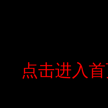
Huế, Phường Bến Nghé, Khu, Điện thoại: 0 901 576
479.— Văn phòng Hà Nội: Không 39A Ngô Quyền,
Quận Phan Kiếm, Phan Kiếm Districk Phone 0938
646 729 .
点击进入首
点击进入首
– Sản phẩm này không phải là một loại thuốc và
không có tác dụng thay thế thuốc. Đọc hướng dẫn