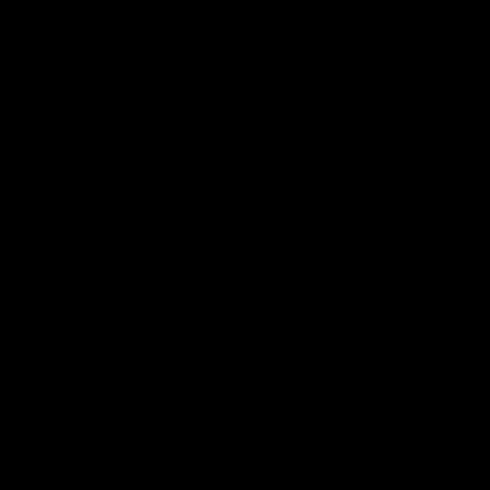
COMMENT *
NAME
EMAIL *
WEBSITE