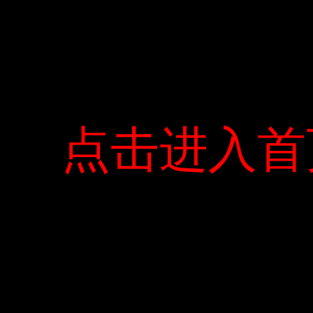
nhiều trường hợp bệnh phong được tìm thấy hàng
năm, vì vậy Bộ Y tế sẽ duy trì kế hoạch phòng ngừa
và kiểm soát bệnh phong cho đến khi loại bỏ hoàn
toàn bệnh phong. Không có vắc-xin bệnh phong. Bây
giờ, một người đàn ông 35 tuổi mắc bệnh phong ở
Lạng Sơn.
点击进入首
点击进入首
Hiện tại, căn bệnh này có thể được kiểm soát thông
qua sự kết hợp giữa liệu pháp đa ngành và vật lý trị
liệu để chữa bệnh và ngăn ngừa khuyết tật, thay vì để
bệnh lây lan. Những người mắc bệnh phong có thể
được điều trị tại nhà trong bệnh viện như nhiều bệnh
nhân khác.
Chile
Filed under:
Các bệnh