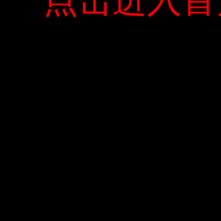
点击进入首
点击进入首
chảy máu cam.
Thuấn
Filed under:
Các bệnh
Previous
Next
No comment yet, add your voice below!
Add a Comment
Email của bạn sẽ không được hiển thị công khai.
Các trường bắt
buộc được đánh dấu
*