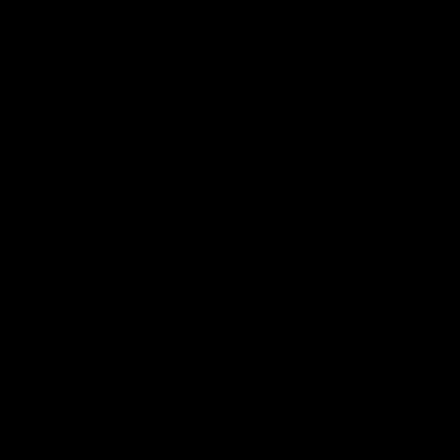
ên
h
ng
 áp