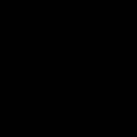
ư
ểu
ều
c”
gồm
 ăn