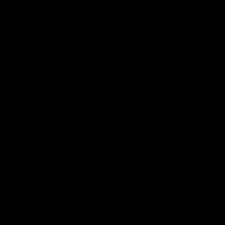
chỉ
hế
n
i
chỉ
y
Next