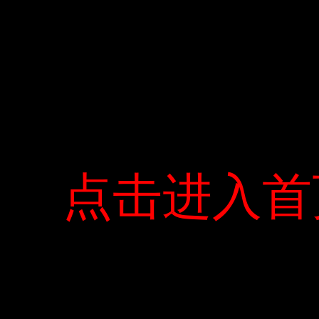
cũng đã thắng trong cuộc bầu cử Thượng viện.
Beyoncé cũng đã gây chú ý trong cuộc bầu cử giữa
kỳ, ủng hộ chiến dịch vào phút cuối của ứng cử viên
Thượng viện đảng Dân chủ Beto O. Rock Nhưng cuối
cùng, Thượng nghị sĩ Đảng Cộng hòa Ted Cruz vẫn
được bầu.
Tuy nhiên, có một số lý do để tin rằng sự ủng hộ cho
点击进入首
点击进入首
mùa bầu cử năm nay sẽ có tác động. Tỷ lệ tuổi –
Người lớn tuổi Ngày nay, những người nổi tiếng có thể
kết nối trực tiếp với khán giả thông qua các hình ảnh
và video trên mạng xã hội mà không cần phải lên
tiếng giải thích. Nội dung mang tính cá nhân và có
cảm giác thân mật hơn.
“Có một thứ gọi là sự thân mật, và nó xảy ra ở đây,”