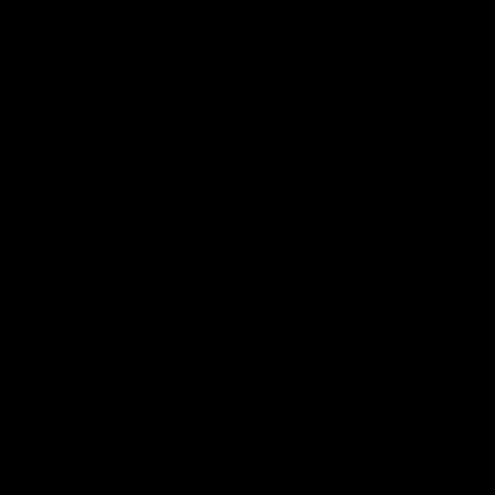
COMMENT *
NAME
EMAIL *
WEBSITE