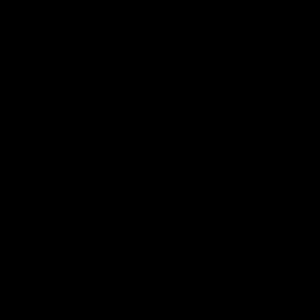
ng.
hĩ
o
 đã
ho
với
ằng
này