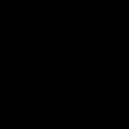
hơn
là
nh
 cử
ến
 đã