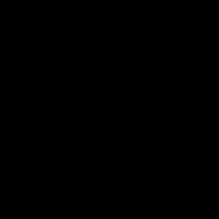
 Ở
với
ảo
nay
 4
c
n.