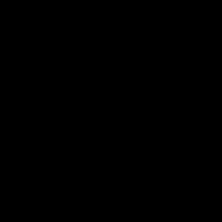
ng
húc
ia
bị
 Mỹ
ng
iến
ờng