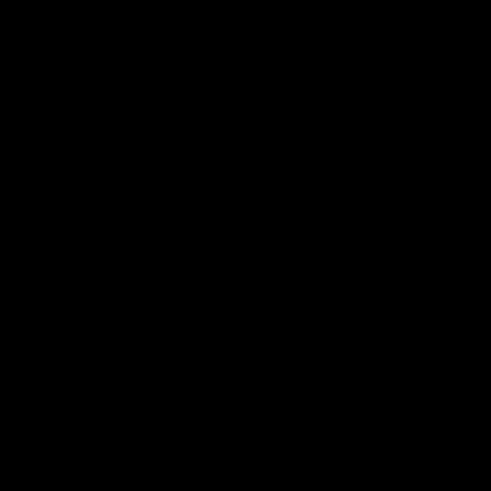
ã
a
 ty