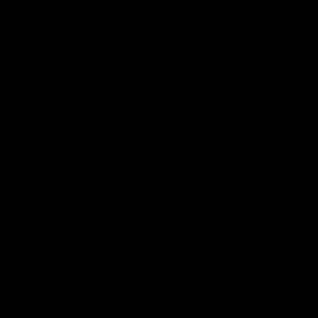
COMMENT *
NAME
EMAIL *
WEBSITE