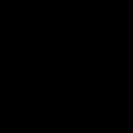
uế
c
n
có
ng
ể
à