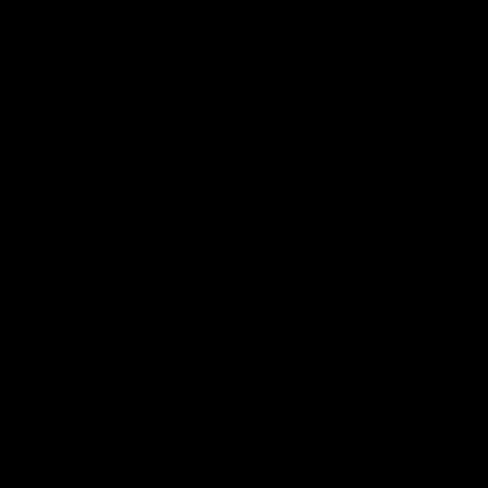
COMMENT *
NAME
EMAIL *
WEBSITE