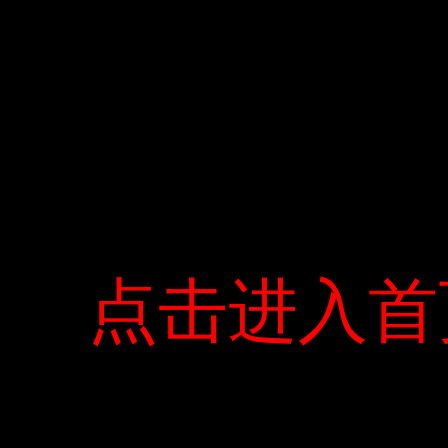
cho biết: “Vì thành phố này được hưởng lợi từ các ưu
đãi thương mại thuận lợi, vị trí địa lý tốt và kinh tế thị
trường, các công ty Mỹ đang đầu tư vào Hồng Kông.
Mọi thay đổi sẽ có lợi cho các công ty Mỹ. Sự suy
giảm cũng vậy.”Bảng trong. Bloomberg dẫn lời một
nguồn tin quen thuộc với vấn đề tuần trước nói rằng
Hoa Kỳ có thể làm suy yếu đồng đô la Hồng Kông
bằng cách hành động chống lại chốt tỷ giá hối đoái
của Hồng Kông để trừng phạt Trung Quốc. Nhiều
quan chức đề xuất ngăn chặn các ngân hàng Hồng
点击进入首
点击进入首
Kông mua đô la.