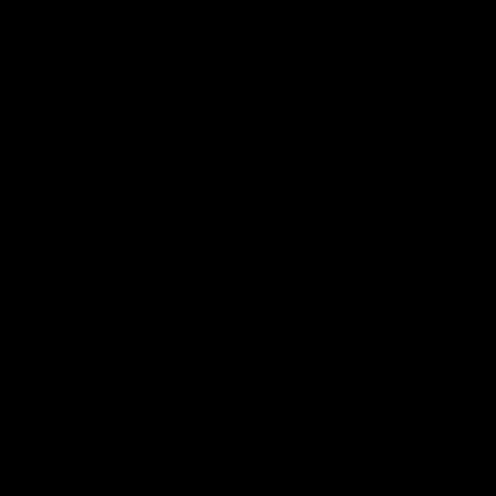
COMMENT *
NAME
EMAIL *
WEBSITE