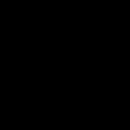
rk,
,
ó
ng
c
 và