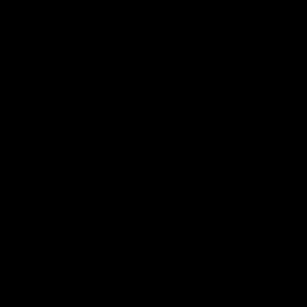
COMMENT *
NAME
EMAIL *
WEBSITE