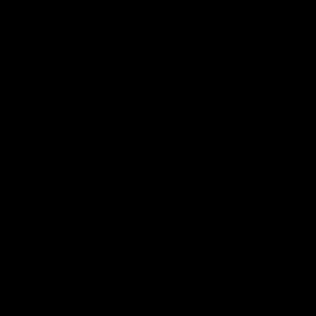
rúc
và
n
ý