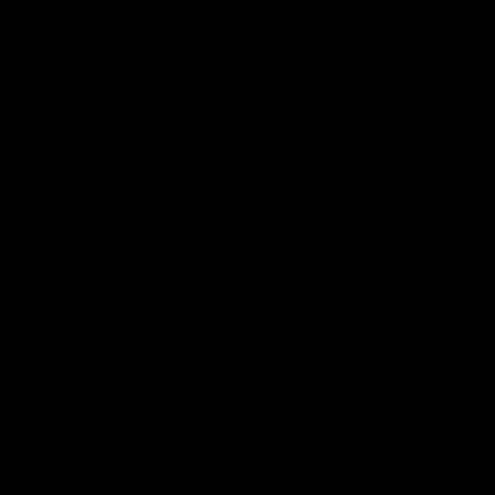
ản
h
u
cực
p
ể