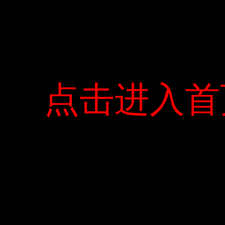
Mặc dù con số này đã giảm 26 so với năm 2016,
nhưng nó cao hơn nhiều so với 10 năm trước. Điều
này có nghĩa là trung bình có ba con tê giác bị giết
mỗi ngày, điều này làm giảm mạnh số lượng tê giác ở
nước này. , Rhino có thể biến mất vào năm 2026.
点击进入首
点击进入首
Filed under:
Giới sao
Previous
Next
No comment yet, add your voice below!
Add a Comment