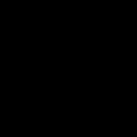
ự
n
n