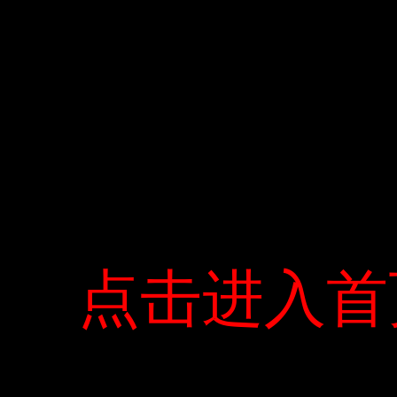
họ chào đón con trai đầu lòng, Thiên Tú (ba tuổi).
Thủy Tiến nhỏ hơn chồng 10 tuổi và có bằng cử nhân
tiếp thị và kinh doanh quốc tế tại Đại học San Jose.
Tam Giao (video: dữ liệu cung cấp)
Filed under:
Giới sao
Previous
Next
点击进入首
点击进入首
No comment yet, add your voice below!
Add a Comment