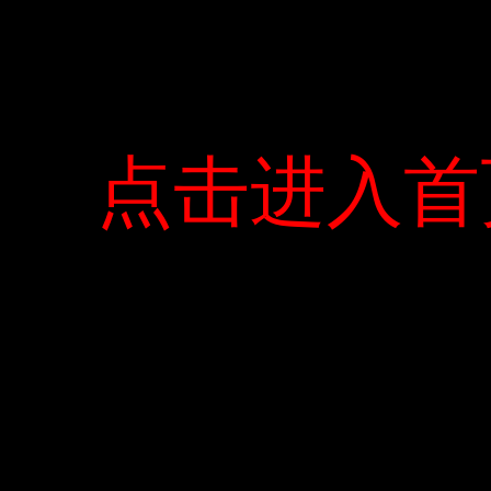
La Nhật Tân
点击进入首
点击进入首
Filed under:
Giới sao
Previous
Next
No comment yet, add your voice below!
Add a Comment
Email của bạn sẽ không được hiển thị công khai.
Các trường bắt