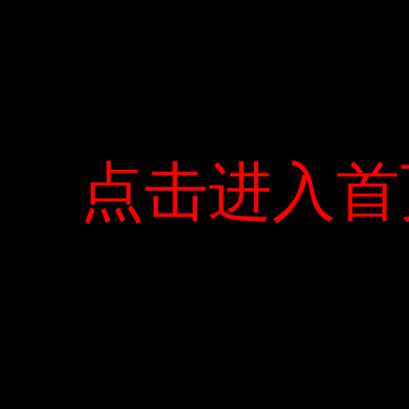
Ông nói rằng từ khi nghiên cứu các hợp chất tiềm
năng đến phòng thí nghiệm, cho đến khi điều chế các
hợp chất này thành thuốc điều trị lâm sàng, vẫn còn
rất nhiều việc phải làm, điều kiện vốn và vật chất
cũng rất quan trọng. Ông nói: “Nếu nghiên cứu của tôi
点击进入首
点击进入首
và các đồng nghiệp của tôi không trở thành ma túy
trong quá trình thực hiện, đó sẽ là kinh nghiệm của tôi
để tiếp tục nghiên cứu và thành công trong bước tiếp
theo.” -Come Ông đã xuất bản gần 50 bài báo trên
các tạp chí quốc tế , Trong đó có 2 bằng sáng chế
về giải pháp chẩn đoán bệnh Alzheimer. Năm 2019,
anh đã giành giải thưởng Quả cầu vàng trong lĩnh vực
công nghệ sinh học.
Filed under:
Giới sao