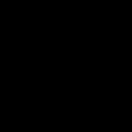
bet365_ không vào được bet365